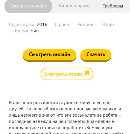
Кинопанорама
Смотреть онлайн
Трейлеры
Год выпуска:
2016
Страна:
Рейтинг:
Жанр:
Время:
мин.
Смотреть онлайн
Скачать
Смотреть позже
В обычной российской глубинке живут шестеро
друзей. На первый взгляд они простые школьники, и
лишь немногие знают, что эти восьмилетние ребята –
последняя надежда нашей планеты. Враждебные
инопланетяне готовятся поработить Землю и уже