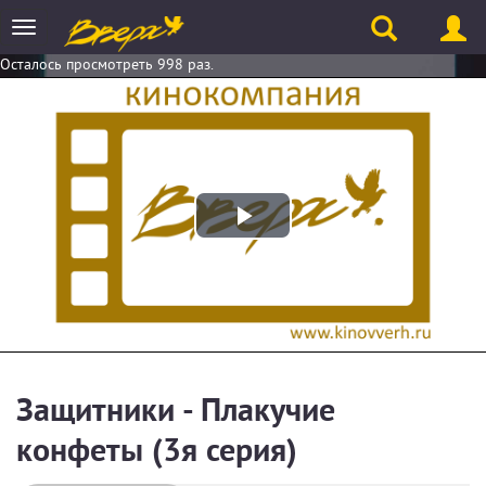
Toggle
navigation
Осталось просмотреть 998 раз.
Play
Video
Защитники - Плакучие
конфеты (3я серия)