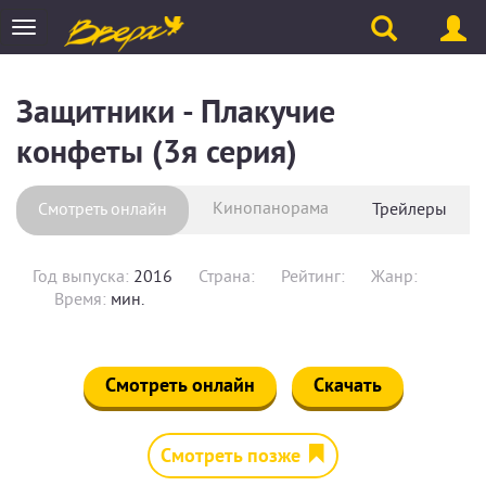
Toggle
navigation
Защитники - Плакучие
конфеты (3я серия)
Кинопанорама
Смотреть онлайн
Трейлеры
Год выпуска:
2016
Страна:
Рейтинг:
Жанр:
Время:
мин.
Смотреть онлайн
Скачать
Смотреть позже