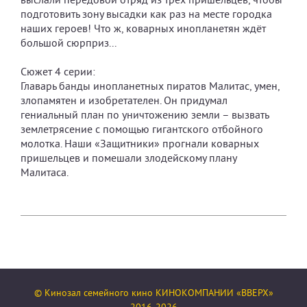
выслали передовой отряд из трёх пришельцев, чтобы
подготовить зону высадки как раз на месте городка
наших героев! Что ж, коварных инопланетян ждёт
большой сюрприз...
Сюжет 4 серии:
Главарь банды инопланетных пиратов Малитас, умен,
злопамятен и изобретателен. Он придумал
гениальный план по уничтожению земли – вызвать
землетрясение с помощью гигантского отбойного
молотка. Наши «Защитники» прогнали коварных
пришельцев и помешали злодейскому плану
Малитаса.
© Кинозал семейного кино КИНОКОМПАНИИ «ВВЕРХ»