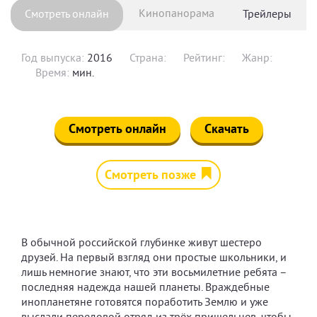
Кинопанорама
Смотреть онлайн
Трейлеры
Год выпуска:
2016
Страна:
Рейтинг:
Жанр:
Время:
мин.
Смотреть онлайн
Скачать
Смотреть позже
В обычной российской глубинке живут шестеро
друзей. На первый взгляд они простые школьники, и
лишь немногие знают, что эти восьмилетние ребята –
последняя надежда нашей планеты. Враждебные
инопланетяне готовятся поработить Землю и уже