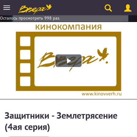
Toggle
navigation
Осталось просмотреть 998 раз.
Play
Video
Защитники - Землетрясение
(4ая серия)