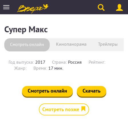
Toggle
navigation
Супер Макс
Кинопанорама
Трейлеры
Смотреть онлайн
Год выпуска:
2017
Страна:
Россия
Рейтинг:
Жанр:
Время:
17 мин.
Смотреть онлайн
Скачать
Смотреть позже