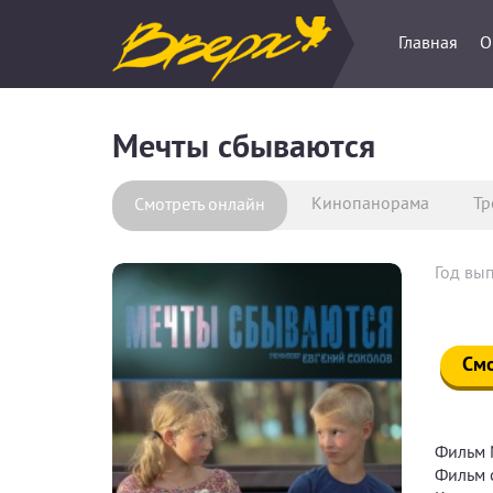
Главная
О
Мечты сбываются
Кинопанорама
Тр
Смотреть онлайн
Год вып
Смо
Фильм 
Фильм 