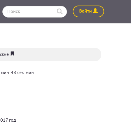
Войти
позже
мин. 48 сек. мин.
017 год