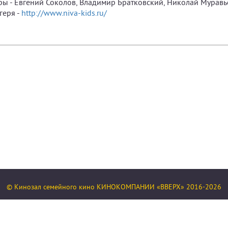
ры - Евгений Соколов, Владимир Братковский, Николай Муравь
геря -
http://www.niva-kids.ru/
© Кинозал семейного кино КИНОКОМПАНИИ «ВВЕРХ» 2016-2026