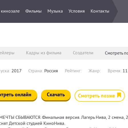
 кинозале
Фильмы
Музыка
Условия
Контакты
ейлеры
Кадры из фильма
Создатели
Смотреть 
уска:
2017
Страна:
Россия
Рейтинг:
Жанр:
Время:
11 
треть онлайн
Скачать
Смотреть позже
МЕЧТЫ СБЫВАЮТСЯ. Финальная версия. Лагерь Нива, 2 смена, 2
снят Детской студией КиноНива.