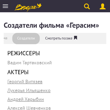
Toggle
navigation
Создатели фильма «Герасим»
льма
Создатели
Смотреть позже
РЕЖИССЕРЫ
Вадим Тартаковский
АКТЕРЫ
Георгий Витязев
Лукерья Ильяшенко
Андрей Харыбин
Алексей Шевченков