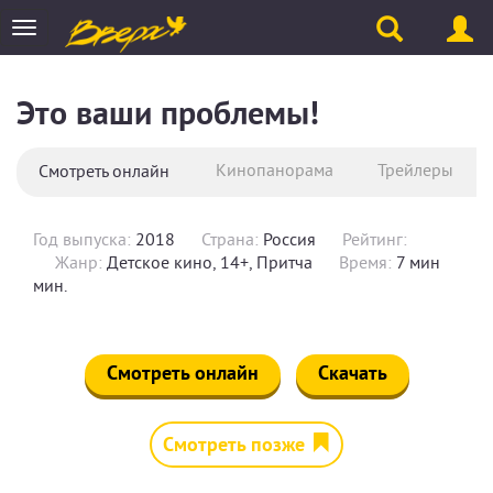
Toggle
navigation
Это ваши проблемы!
Кинопанорама
Трейлеры
Смотреть онлайн
Год выпуска:
2018
Страна:
Россия
Рейтинг:
Жанр:
Детское кино, 14+, Притча
Время:
7 мин
мин.
Смотреть онлайн
Скачать
Смотреть позже