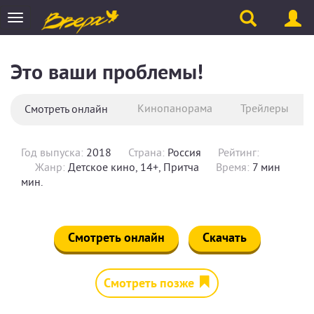
Toggle
navigation
Это ваши проблемы!
Кинопанорама
Трейлеры
Смотреть онлайн
Год выпуска:
2018
Страна:
Россия
Рейтинг:
Жанр:
Детское кино, 14+, Притча
Время:
7 мин
мин.
Смотреть онлайн
Скачать
Смотреть позже