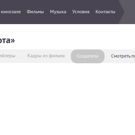
 кинозале
Фильмы
Музыка
Условия
Контакты
ота»
ейлеры
Кадры из фильма
Создатели
Смотреть 