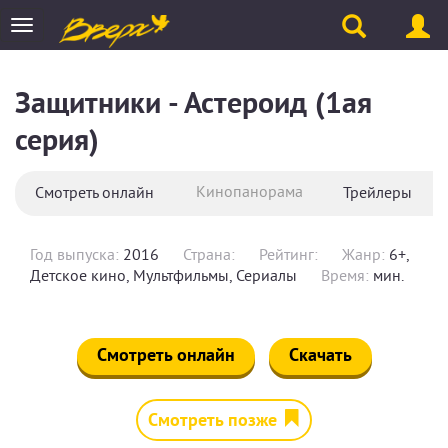
Toggle
navigation
Защитники - Астероид (1ая
серия)
Кинопанорама
Смотреть онлайн
Трейлеры
Год выпуска:
2016
Страна:
Рейтинг:
Жанр:
6+,
Детское кино, Мультфильмы, Сериалы
Время:
мин.
Смотреть онлайн
Скачать
Смотреть позже