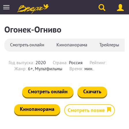
Toggle
navigation
Огонек-Огниво
Смотреть онлайн
Кинопанорама
Трейлеры
Год выпуска:
2020
Страна:
Россия
Рейтинг:
Жанр:
6+, Мультфильмы
Время:
мин.
Смотреть онлайн
Скачать
Кинопанорама
Смотреть позже