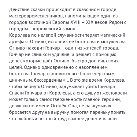
Действие сказки происходит в сказочном городе
мастеровремесленников, напоминающем один из
городов восточной Европы XVIII – XIX веков. Рядом с
городом – королевский замок.
Королева по нелепой случайности теряет магический
артефакт Огниво, источник её богатства и могущества.
Огниво находит Гончар – один из жителей города.
Гончар не слишком удачлив, и решает с помощью
денег, которые даёт Огниво, быстро достичь своих
целей. Однако одновременно с накоплением
богатства Гончар становится всё более чёрствым,
циничным, бессердечным… В это же время Королева,
чтобы вернуть Огниво, задумывает убить Гончара.
Спасти Гончара от Королевы, а его душу от жестокости
может только самоотверженность главной героини,
девушки по имени Огонёк. Она, не раздумывая,
бросается другу на выручку, помогая пареньку понять,
что любовь и честный труд важнее денег и власти.