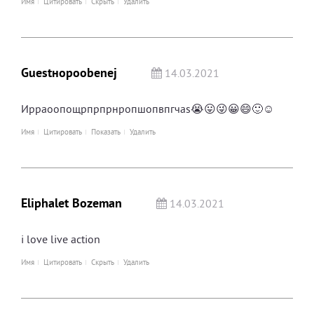
Имя
Цитировать
Скрыть
Удалить
Guestнорооbenej
14.03.2021
Ирраоопощрпрпрнропшопвпгчas😭😛😜😀😄🙂☺
Имя
Цитировать
Показать
Удалить
Eliphalet Bozeman
14.03.2021
i love live action
Имя
Цитировать
Скрыть
Удалить