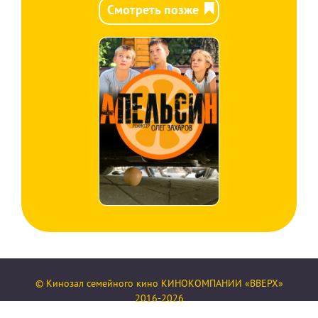
Смотреть позже
© Кинозал семейного кино КИНОКОМПАНИИ «ВВЕРХ»
2016-2026